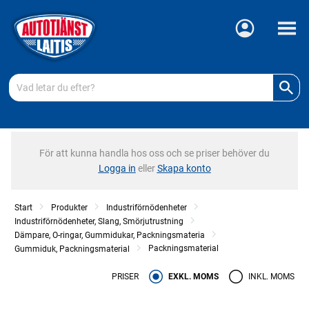
Meny
För att kunna handla hos oss och se priser behöver du
Logga in
eller
Skapa konto
Start
Produkter
Industriförnödenheter
Industriförnödenheter, Slang, Smörjutrustning
Dämpare, O-ringar, Gummidukar, Packningsmateria
Packningsmaterial
Gummiduk, Packningsmaterial
PRISER
EXKL. MOMS
INKL. MOMS