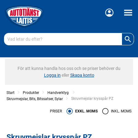
Meny
För att kunna handla hos oss och se priser behöver du
Logga in
eller
Skapa konto
Start
Produkter
Handverktyg
Current:
Skruvmejslar krysspår PZ
Skruvmejslar, Bits, Bitssatser, Sylar
PRISER
EXKL. MOMS
INKL. MOMS
Skruvmejslar krysspår PZ