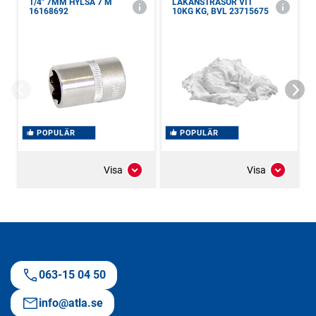
1/4" 7MM HYLSA 7 M
LAKANSTRASOR VIT
16168692
10KG KG, BVL 23715675
POPULÄR
POPULÄR
Visa
Visa
063-15 04 50
info@atla.se