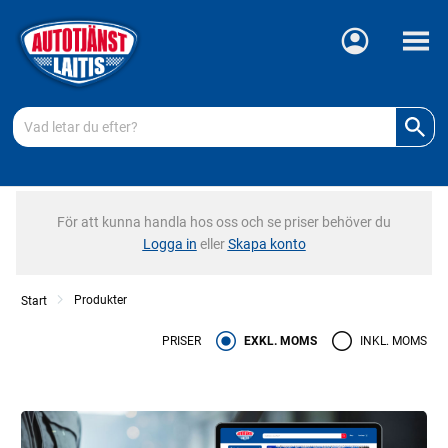
Meny
För att kunna handla hos oss och se priser behöver du
Logga in
eller
Skapa konto
Produkter
Start
PRISER
EXKL. MOMS
INKL. MOMS