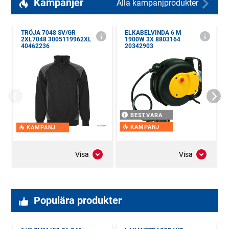
Kampanjer
Alla kampanjprodukter
TRÖJA 7048 SV/GR
ELKABELVINDA 6 M
2XL7048 3005119962XL
1900W 3X 8803164
40462236
20342903
BEST.VARA
KAMPANJ
KAMPANJ
Visa
Visa
Populära produkter