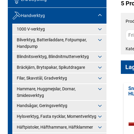
5 Pr
Handverktyg
Prod
1000 V-verktyg
Bilverktyg, Batteriladdare, Fotpumpar,
Handpump
Kate
Blindnitsverktyg, Blindnitmutterverktyg
Lag
Bräckjärn, Brytspakar, Spikutdragare
Filar, Skavstål, Gradverktyg
Sn
Hammare, Huggmejslar, Dornar,
H
Smidesverktyg
Handsågar, Geringsverktyg
Hylsverktyg, Fasta nycklar, Momentverktyg
Häftpistoler, Häfthammare, Häftklammer