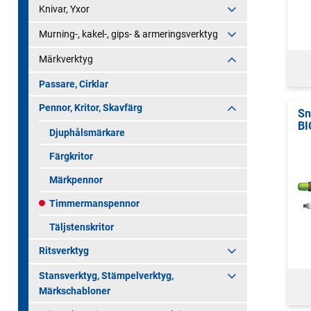
Knivar, Yxor
Murning-, kakel-, gips- & armeringsverktyg
Märkverktyg
Passare, Cirklar
Pennor, Kritor, Skavfärg
Sn
BI
Djuphålsmärkare
Färgkritor
Märkpennor
Timmermanspennor
Täljstenskritor
Ritsverktyg
Stansverktyg, Stämpelverktyg,
Märkschabloner