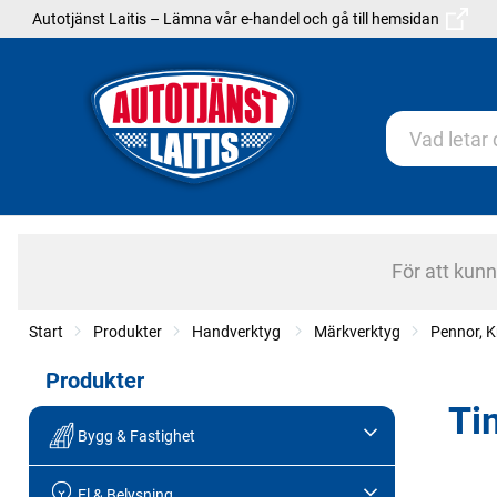
Autotjänst Laitis – Lämna vår e-handel och gå till hemsidan
För att kun
Start
Produkter
Handverktyg
Märkverktyg
Pennor, K
Produkter
Ti
Bygg & Fastighet
El & Belysning