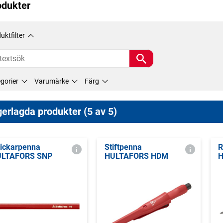
odukter
uktfilter
gorier
Varumärke
Färg
erlagda produkter (5 av 5)
ickarpenna
Stiftpenna
R
ULTAFORS SNP
HULTAFORS HDM
H