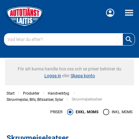
Meny
För att kunna handla hos oss och se priser behöver du
Logga in
eller
Skapa konto
Start
Produkter
Handverktyg
Current:
Skruvmejselsatser
Skruvmejslar, Bits, Bitssatser, Sylar
PRISER
EXKL. MOMS
INKL. MOMS
Skruvmejselsatser