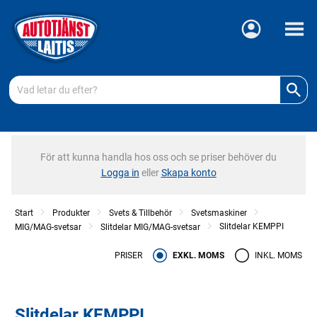
Meny
För att kunna handla hos oss och se priser behöver du
Logga in
eller
Skapa konto
Start
Produkter
Svets & Tillbehör
Svetsmaskiner
Slitdelar KEMPPI
MIG/MAG-svetsar
Slitdelar MIG/MAG-svetsar
PRISER
EXKL. MOMS
INKL. MOMS
Slitdelar KEMPPI