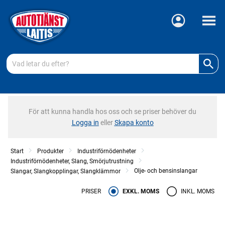
Meny
För att kunna handla hos oss och se priser behöver du
Logga in
eller
Skapa konto
Start
Produkter
Industriförnödenheter
Industriförnödenheter, Slang, Smörjutrustning
Olje- och bensinslangar
Slangar, Slangkopplingar, Slangklämmor
PRISER
EXKL. MOMS
INKL. MOMS