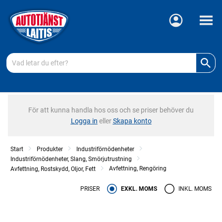
Meny
För att kunna handla hos oss och se priser behöver du
Logga in
eller
Skapa konto
Start
Produkter
Industriförnödenheter
Industriförnödenheter, Slang, Smörjutrustning
Avfettning, Rengöring
Avfettning, Rostskydd, Oljor, Fett
PRISER
EXKL. MOMS
INKL. MOMS