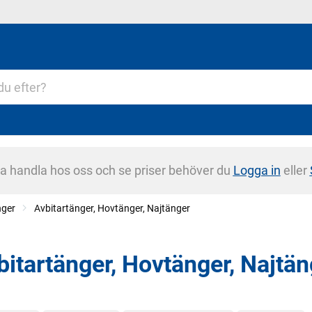
na handla hos oss och se priser behöver du
Logga in
eller
nger
Avbitartänger, Hovtänger, Najtänger
bitartänger, Hovtänger, Najtän