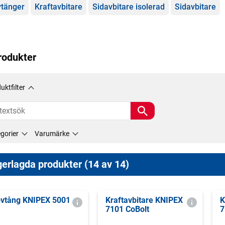
gorier
tänger
Kraftavbitare
Sidavbitare isolerad
Sidavbitare
rodukter
uktfilter
gorier
Varumärke
erlagda produkter (14 av 14)
vtång KNIPEX 5001
Kraftavbitare KNIPEX
K
7101 CoBolt
7