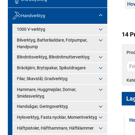
Kate
Hov
Handverktyg
1000 V-verktyg
14 P
Bilverktyg, Batteriladdare, Fotpumpar,
Handpump
Prod
Blindnitsverktyg, Blindnitmutterverktyg
Bräckjärn, Brytspakar, Spikutdragare
Filar, Skavstål, Gradverktyg
Kate
Hammare, Huggmejslar, Dornar,
Smidesverktyg
Lag
Handsågar, Geringsverktyg
Hylsverktyg, Fasta nycklar, Momentverktyg
Ho
Häftpistoler, Häfthammare, Häftklammer