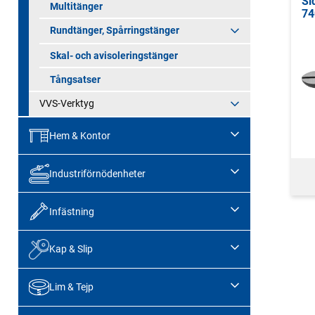
Si
Multitänger
74
Rundtänger, Spårringstänger
Skal- och avisoleringstänger
Tångsatser
VVS-Verktyg
Hem & Kontor
Industriförnödenheter
Infästning
Kap & Slip
Lim & Tejp