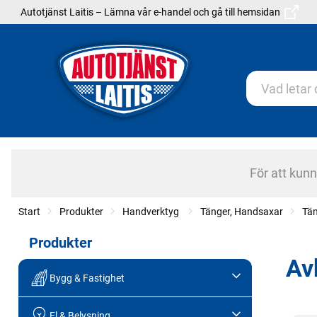
Autotjänst Laitis – Lämna vår e-handel och gå till hemsidan
För att kun
Start
Produkter
Handverktyg
Tänger, Handsaxar
Tä
Produkter
Av
Bygg & Fastighet
El & Belysning