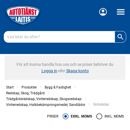
Meny
För att kunna handla hos oss och se priser behöver du
Logga in
eller
Skapa konto
Start
Produkter
Bygg & Fastighet
Redskap, Skog, Trädgård
Trädgårdsredskap, Vinterredskap, Skogsredskap
Current:
Snöslädar
Vinterredskap, Halkbekämpningsmedel, Sandlådor
PRISER
EXKL. MOMS
INKL. MOMS