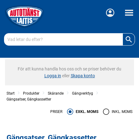
Meny
För att kunna handla hos oss och se priser behöver du
Logga in
eller
Skapa konto
Start
Produkter
Skärande
Gängverktyg
Gängsatser, Gängkassetter
PRISER
EXKL. MOMS
INKL. MOMS
Gängsatser, Gängkassetter