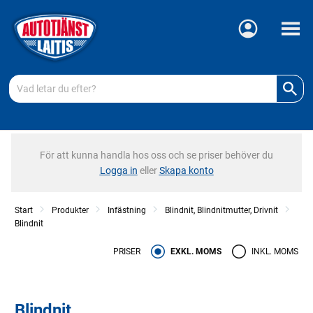
Meny
För att kunna handla hos oss och se priser behöver du
Logga in
eller
Skapa konto
Start
Produkter
Infästning
Blindnit, Blindnitmutter, Drivnit
Blindnit
PRISER
EXKL. MOMS
INKL. MOMS
Blindnit