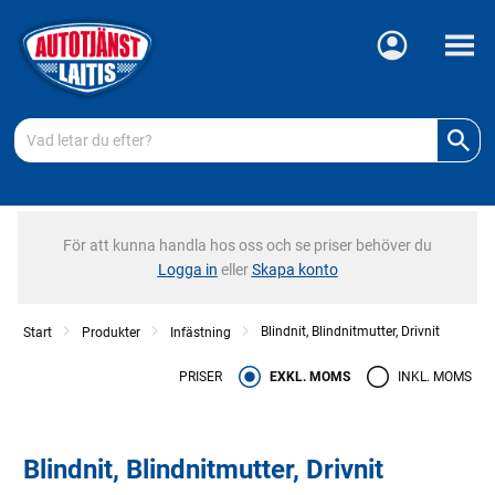
Meny
För att kunna handla hos oss och se priser behöver du
Logga in
eller
Skapa konto
Blindnit, Blindnitmutter, Drivnit
Start
Produkter
Infästning
PRISER
EXKL. MOMS
INKL. MOMS
Blindnit, Blindnitmutter, Drivnit