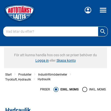
Meny
För att kunna handla hos oss och se priser behöver du
Logga in
eller
Skapa konto
Start
Produkter
Industriförnödenheter
Hydraulik
Tryckluft, Hydraulik
PRISER
EXKL. MOMS
INKL. MOMS
Hydraulik