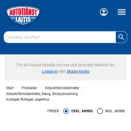
Meny
För att kunna handla hos oss och se priser behöver du
Logga in
eller
Skapa konto
Start
Produkter
Industriförnödenheter
Industriförnödenheter, Slang, Smörjutrustning
Kullager, Rullager, Lagerhus
PRISER
EXKL. MOMS
INKL. MOMS