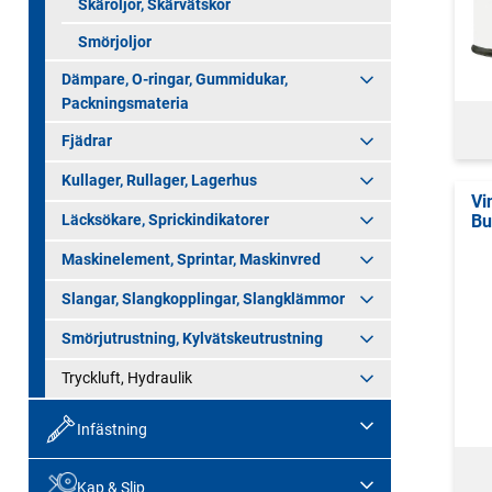
Skäroljor, Skärvätskor
Smörjoljor
Dämpare, O-ringar, Gummidukar,
Packningsmateria
Fjädrar
Kullager, Rullager, Lagerhus
Vi
Bu
Läcksökare, Sprickindikatorer
Maskinelement, Sprintar, Maskinvred
Slangar, Slangkopplingar, Slangklämmor
Smörjutrustning, Kylvätskeutrustning
Tryckluft, Hydraulik
Infästning
Kap & Slip