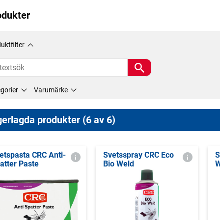
odukter
uktfilter
gorier
Varumärke
erlagda produkter (6 av 6)
etspasta CRC Anti-
Svetsspray CRC Eco
S
atter Paste
Bio Weld
W