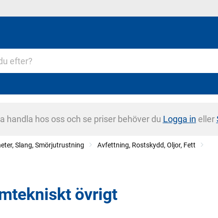
na handla hos oss och se priser behöver du
Logga in
eller
eter, Slang, Smörjutrustning
Avfettning, Rostskydd, Oljor, Fett
mtekniskt övrigt