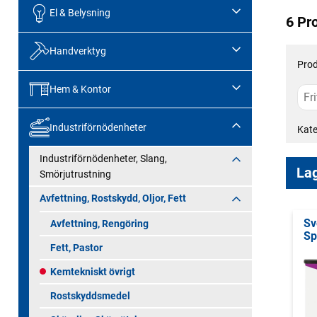
El & Belysning
6 Pr
Handverktyg
Prod
Hem & Kontor
Industriförnödenheter
Kate
Industriförnödenheter, Slang,
Lag
Smörjutrustning
Avfettning, Rostskydd, Oljor, Fett
Sv
Avfettning, Rengöring
Sp
Fett, Pastor
Kemtekniskt övrigt
Rostskyddsmedel