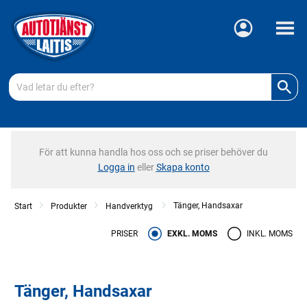
Meny
För att kunna handla hos oss och se priser behöver du
Logga in
eller
Skapa konto
Tänger, Handsaxar
Start
Produkter
Handverktyg
PRISER
EXKL. MOMS
INKL. MOMS
Tänger, Handsaxar