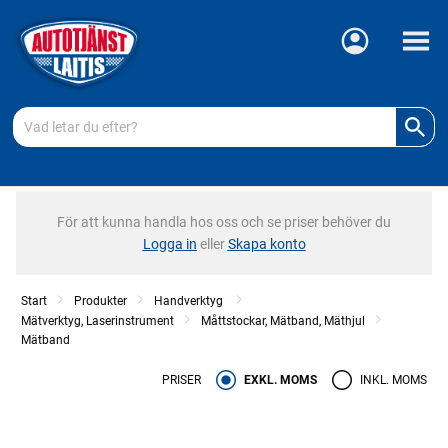
Meny
För att kunna handla hos oss och se priser behöver du
Logga in
eller
Skapa konto
Start
Produkter
Handverktyg
Mätverktyg, Laserinstrument
Måttstockar, Mätband, Mäthjul
Mätband
PRISER
EXKL. MOMS
INKL. MOMS