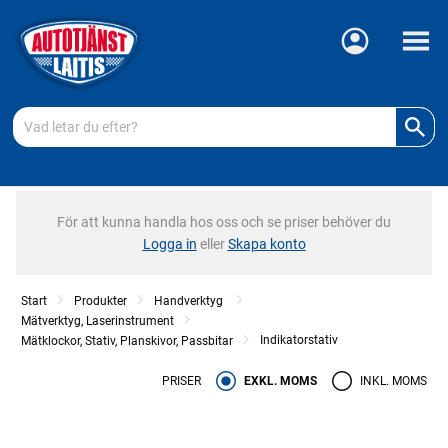
Meny
För att kunna handla hos oss och se priser behöver du
Logga in
eller
Skapa konto
Start
Produkter
Handverktyg
Mätverktyg, Laserinstrument
Indikatorstativ
Mätklockor, Stativ, Planskivor, Passbitar
PRISER
EXKL. MOMS
INKL. MOMS