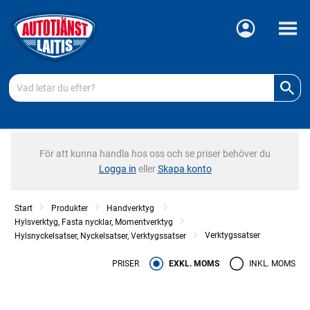
Meny
För att kunna handla hos oss och se priser behöver du
Logga in
eller
Skapa konto
Start
Produkter
Handverktyg
Hylsverktyg, Fasta nycklar, Momentverktyg
Verktygssatser
Hylsnyckelsatser, Nyckelsatser, Verktygssatser
PRISER
EXKL. MOMS
INKL. MOMS