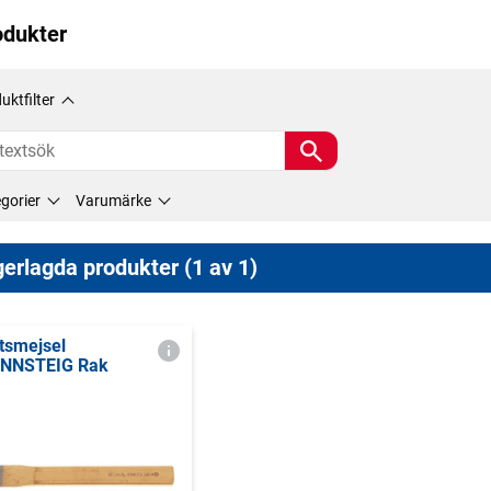
odukter
uktfilter
gorier
Varumärke
erlagda produkter (1 av 1)
itsmejsel
NNSTEIG Rak