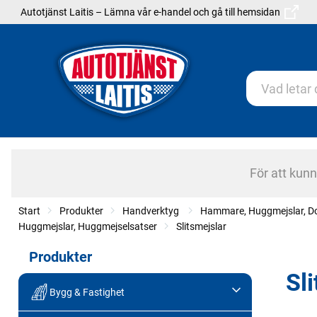
Autotjänst Laitis – Lämna vår e-handel och gå till hemsidan
För att kun
Start
Produkter
Handverktyg
Hammare, Huggmejslar, Do
Huggmejslar, Huggmejselsatser
Slitsmejslar
Produkter
Sl
Bygg & Fastighet