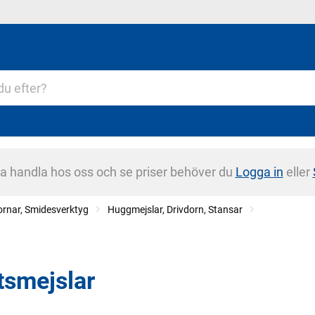
na handla hos oss och se priser behöver du
Logga in
eller
rnar, Smidesverktyg
Huggmejslar, Drivdorn, Stansar
itsmejslar