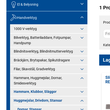
El & Belysning
1 Pr
Handverktyg
Prod
1000 V-verktyg
Bilverktyg, Batteriladdare, Fotpumpar,
Handpump
Kate
Blindnitsverktyg, Blindnitmutterverktyg
Lag
Bräckjärn, Brytspakar, Spikutdragare
Filar, Skavstål, Gradverktyg
Sl
Hammare, Huggmejslar, Dornar,
RE
Smidesverktyg
Hammare, Klubbor, Släggor
Huggmejslar, Drivdorn, Stansar
Dornar, Stansar