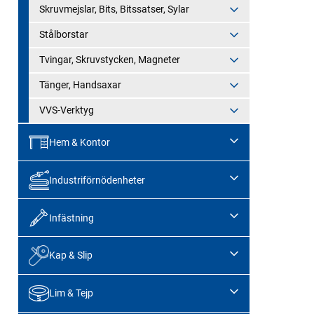
Skruvmejslar, Bits, Bitssatser, Sylar
Stålborstar
Tvingar, Skruvstycken, Magneter
Tänger, Handsaxar
VVS-Verktyg
Hem & Kontor
Industriförnödenheter
Infästning
Kap & Slip
Lim & Tejp