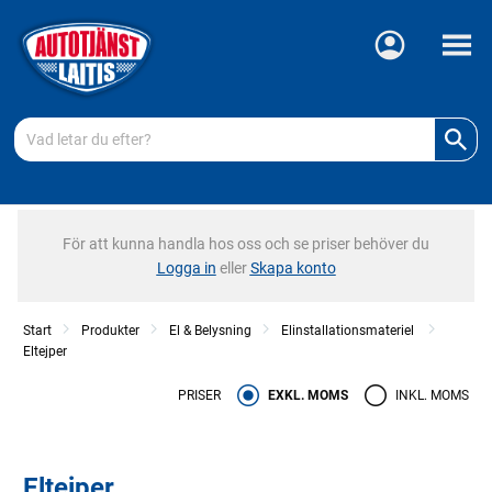
Meny
För att kunna handla hos oss och se priser behöver du
Logga in
eller
Skapa konto
Start
Produkter
El & Belysning
Elinstallationsmateriel
Eltejper
PRISER
EXKL. MOMS
INKL. MOMS
Eltejper