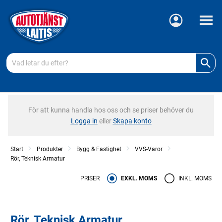
Meny
För att kunna handla hos oss och se priser behöver du
Logga in
eller
Skapa konto
Start
Produkter
Bygg & Fastighet
VVS-Varor
Rör, Teknisk Armatur
PRISER
EXKL. MOMS
INKL. MOMS
Rör, Teknisk Armatur