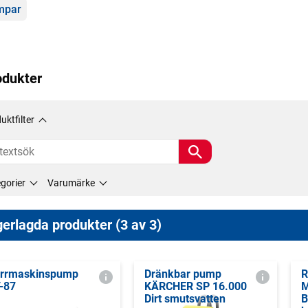
gorier
mpar
odukter
uktfilter
gorier
Varumärke
erlagda produkter (3 av 3)
rrmaskinspump
Dränkbar pump
R
-87
KÄRCHER SP 16.000
M
Dirt smutsvatten
B