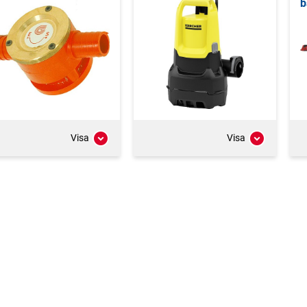
b
Visa
Visa