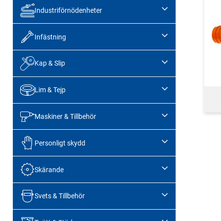
Industriförnödenheter
Infästning
Kap & Slip
Lim & Tejp
Maskiner & Tillbehör
Personligt skydd
Skärande
Svets & Tillbehör