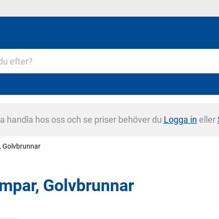
na handla hos oss och se priser behöver du
Logga in
eller
 Golvbrunnar
mpar, Golvbrunnar