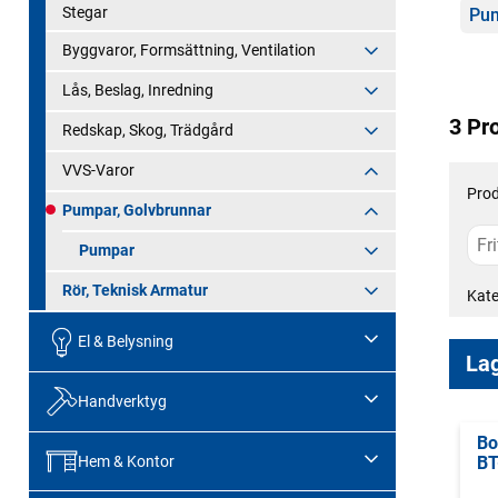
Kate
Stegar
Pu
Byggvaror, Formsättning, Ventilation
Lås, Beslag, Inredning
3 Pr
Redskap, Skog, Trädgård
VVS-Varor
Prod
Pumpar, Golvbrunnar
Pumpar
Rör, Teknisk Armatur
Kate
El & Belysning
Lag
Handverktyg
Bo
Hem & Kontor
BT