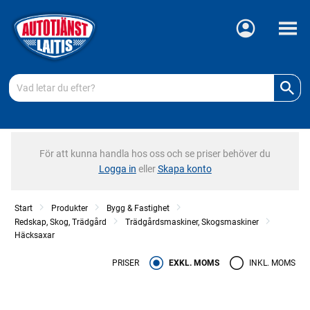
Meny
För att kunna handla hos oss och se priser behöver du
Logga in
eller
Skapa konto
Start
Produkter
Bygg & Fastighet
Redskap, Skog, Trädgård
Trädgårdsmaskiner, Skogsmaskiner
Häcksaxar
PRISER
EXKL. MOMS
INKL. MOMS