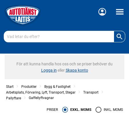
Meny
För att kunna handla hos oss och se priser behöver du
Logga in
eller
Skapa konto
Start
Produkter
Bygg & Fastighet
Arbetsplats, Förvaring, Lyft, Transport, Stegar
Transport
Gaffellyftvagnar
Pallyftare
PRISER
EXKL. MOMS
INKL. MOMS