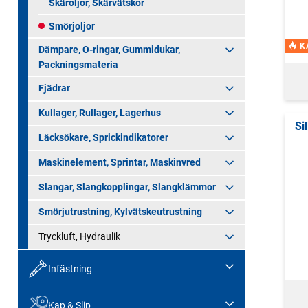
Skäroljor, Skärvätskor
Smörjoljor
K
Dämpare, O-ringar, Gummidukar,
Packningsmateria
Fjädrar
Kullager, Rullager, Lagerhus
Si
Läcksökare, Sprickindikatorer
Maskinelement, Sprintar, Maskinvred
Slangar, Slangkopplingar, Slangklämmor
Smörjutrustning, Kylvätskeutrustning
Tryckluft, Hydraulik
Infästning
Kap & Slip