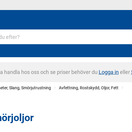
na handla hos oss och se priser behöver du
Logga in
eller
eter, Slang, Smörjutrustning
Avfettning, Rostskydd, Oljor, Fett
örjoljor