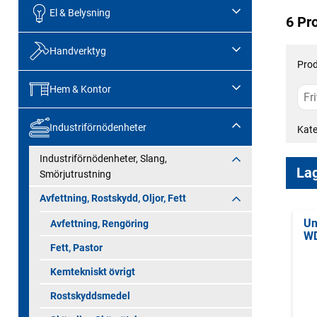
El & Belysning
6 Pr
Handverktyg
Prod
Hem & Kontor
Industriförnödenheter
Kate
Industriförnödenheter, Slang,
Lag
Smörjutrustning
Avfettning, Rostskydd, Oljor, Fett
Un
Avfettning, Rengöring
W
Fett, Pastor
Kemtekniskt övrigt
Rostskyddsmedel