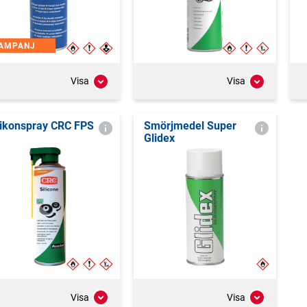
AMPANJ
Visa
Visa
likonspray CRC FPS
Smörjmedel Super
Glidex
Visa
Visa