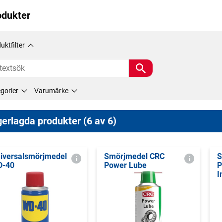
odukter
uktfilter
gorier
Varumärke
erlagda produkter (6 av 6)
iversalsmörjmedel
Smörjmedel CRC
S
D-40
Power Lube
P
I