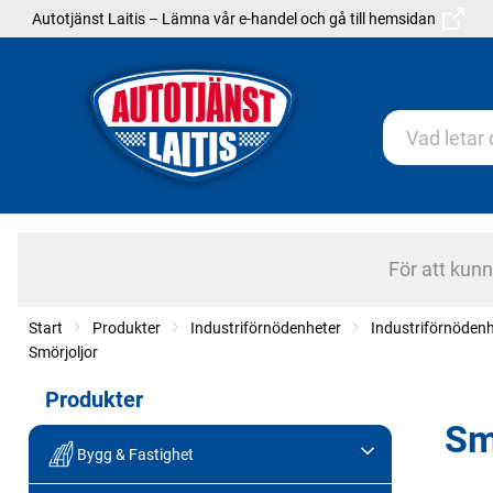
Autotjänst Laitis – Lämna vår e-handel och gå till hemsidan
För att kun
Start
Produkter
Industriförnödenheter
Industriförnödenh
Smörjoljor
Produkter
Sm
Bygg & Fastighet