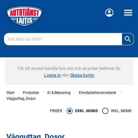
Meny
För att kunna handla hos oss och se priser behöver du
Logga in
eller
Skapa konto
Start
Produkter
El & Belysning
Elinstallationsmateriel
Vägguttag, Dosor
PRISER
EXKL. MOMS
INKL. MOMS
Vägguttag, Dosor