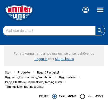
Meny
För att kunna handla hos oss och se priser behöver du
Logga in
eller
Skapa konto
Start
Produkter
Bygg & Fastighet
Byggvaror, Formsättning, Ventilation
Byggmaterial
Papp, Plastfolie, Dammskydd, Tätningslister
Tätningslister, Tätningsborstar
PRISER
EXKL. MOMS
INKL. MOMS