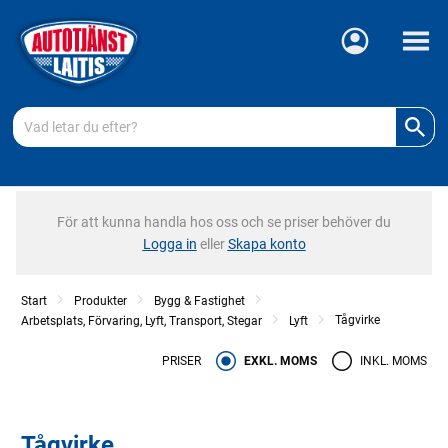
Meny
För att kunna handla hos oss och se priser behöver du
Logga in
eller
Skapa konto
Start
Produkter
Bygg & Fastighet
Tågvirke
Arbetsplats, Förvaring, Lyft, Transport, Stegar
Lyft
PRISER
EXKL. MOMS
INKL. MOMS
Tågvirke